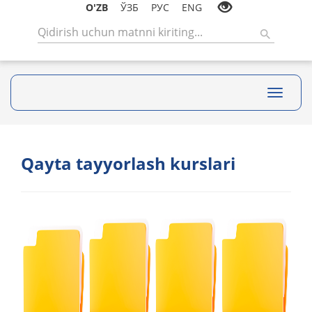
O'ZB
ЎЗБ
РУС
ENG
Toggle
navigati
Qayta tayyorlash kurslari