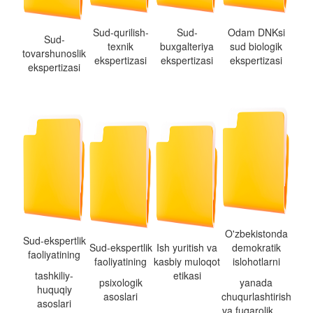
Sud-qurilish-
Sud-
Odam DNKsi
Sud-
texnik
buxgalteriya
sud biologik
tovarshunoslik
ekspertizasi
ekspertizasi
ekspertizasi
ekspertizasi
O'zbekistonda
Sud-ekspertlik
Sud-ekspertlik
Ish yuritish va
demokratik
faoliyatining
faoliyatining
kasbiy muloqot
islohotlarni
tashkiliy-
etikasi
psixologik
yanada
huquqiy
asoslari
chuqurlashtirish
asoslari
va fuqarolik......