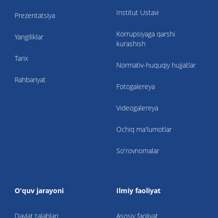
Institut Ustavi
Prezentatsiya
Korrupsiyaga qarshi
Yangiliklar
kurashish
Tarix
Normativ-huquqiy hujjatlar
Rahbariyat
Fotogalereya
Videogalereya
Ochiq ma'lumotlar
So'rovnomalar
O'quv jarayoni
Ilmiy faoliyat
Davlat talablari
Asosiy faoliyat