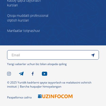
Kasbiy qayta tayyorlash
kurslari
Qisqa muddatli professional
o‘qitish kurslari
Manfaatlar to‘qnashuvi
Yangi xabarlar uchun biz bilan aloqada qoling
© 2025 Yuridik kadrlarni qayta tayyorlash va malakasini oshirish
instituti | Barcha huquqlar himoyalangan
Разработка сайта