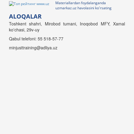
Materiallardan foydalanganda
uzmarkaz.uz havolasini ko'rsating
ALOQALAR
Toshkent shahri, Mirobod tumani, Inoqobod MFY, Xamal
ko'chasi, 29v-uy
Qabul telefoni: 55 518-57-77
minjusttraining@adliya.uz