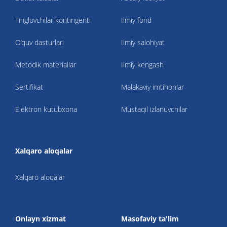
Tinglovchilar kontingenti
Ilmiy fond
O‘quv dasturlari
Ilmiy salohiyat
Metodik materiallar
Ilmiy kengash
Sertifikat
Malakaviy imtihonlar
Elektron kutubxona
Mustaqil izlanuvchilar
Xalqaro aloqalar
Xalqaro aloqalar
Onlayn xizmat
Masofaviy ta'lim