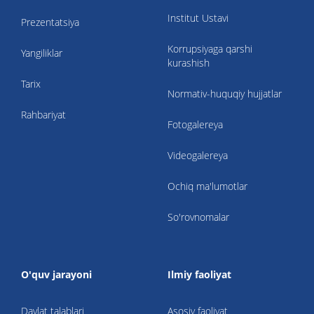
Institut Ustavi
Prezentatsiya
Korrupsiyaga qarshi
Yangiliklar
kurashish
Tarix
Normativ-huquqiy hujjatlar
Rahbariyat
Fotogalereya
Videogalereya
Ochiq ma'lumotlar
So'rovnomalar
O'quv jarayoni
Ilmiy faoliyat
Davlat talablari
Asosiy faoliyat