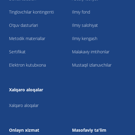
Tinglovchilar kontingenti
Ilmiy fond
O‘quv dasturlari
Ilmiy salohiyat
Metodik materiallar
Ilmiy kengash
Sertifikat
Malakaviy imtihonlar
Elektron kutubxona
Mustaqil izlanuvchilar
Xalqaro aloqalar
Xalqaro aloqalar
Onlayn xizmat
Masofaviy ta'lim