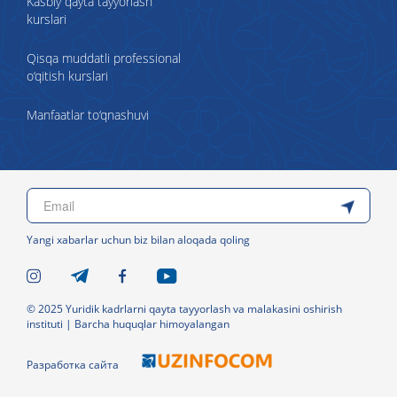
Kasbiy qayta tayyorlash
kurslari
Qisqa muddatli professional
o‘qitish kurslari
Manfaatlar to‘qnashuvi
Yangi xabarlar uchun biz bilan aloqada qoling
© 2025 Yuridik kadrlarni qayta tayyorlash va malakasini oshirish
instituti | Barcha huquqlar himoyalangan
Разработка сайта