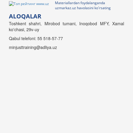
Materiallardan foydalanganda
uzmarkaz.uz havolasini ko'rsating
ALOQALAR
Toshkent shahri, Mirobod tumani, Inoqobod MFY, Xamal
ko'chasi, 29v-uy
Qabul telefoni: 55 518-57-77
minjusttraining@adliya.uz