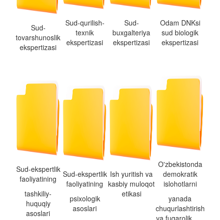
Sud-qurilish-
Sud-
Odam DNKsi
Sud-
texnik
buxgalteriya
sud biologik
tovarshunoslik
ekspertizasi
ekspertizasi
ekspertizasi
ekspertizasi
O'zbekistonda
Sud-ekspertlik
Sud-ekspertlik
Ish yuritish va
demokratik
faoliyatining
faoliyatining
kasbiy muloqot
islohotlarni
tashkiliy-
etikasi
psixologik
yanada
huquqiy
asoslari
chuqurlashtirish
asoslari
va fuqarolik......