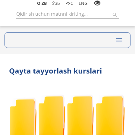
O'ZB
ЎЗБ
РУС
ENG
Toggle
navigati
Qayta tayyorlash kurslari