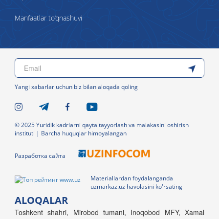
Manfaatlar to‘qnashuvi
Yangi xabarlar uchun biz bilan aloqada qoling
© 2025 Yuridik kadrlarni qayta tayyorlash va malakasini oshirish
instituti | Barcha huquqlar himoyalangan
Разработка сайта
Materiallardan foydalanganda
uzmarkaz.uz havolasini ko'rsating
ALOQALAR
Toshkent shahri, Mirobod tumani, Inoqobod MFY, Xamal