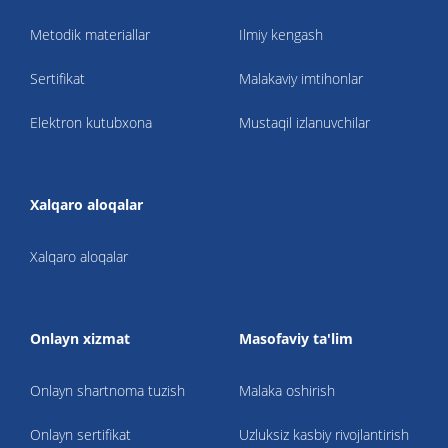
Metodik materiallar
Ilmiy kengash
Sertifikat
Malakaviy imtihonlar
Elektron kutubxona
Mustaqil izlanuvchilar
Xalqaro aloqalar
Xalqaro aloqalar
Onlayn xizmat
Masofaviy ta'lim
Onlayn shartnoma tuzish
Malaka oshirish
Onlayn sertifikat
Uzluksiz kasbiy rivojlantirish