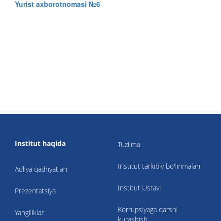
Yurist axborotnomasi №6
Institut haqida
Tuzilma
Institut tarkibiy bo'linmalari
Adliya qadriyatlari
Institut Ustavi
Prezentatsiya
Korrupsiyaga qarshi
Yangiliklar
kurashish