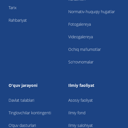
Tarix
Normativ-huquqiy hujjatlar
Rahbariyat
Fotogalereya
Videogalereya
Ochiq ma'lumotlar
So'rovnomalar
O'quv jarayoni
Ilmiy faoliyat
Davlat talablari
Asosiy faoliyat
Tinglovchilar kontingenti
Ilmiy fond
O‘quv dasturlari
Ilmiy salohiyat