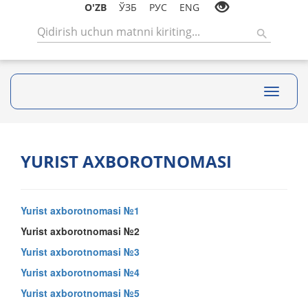
O'ZB
ЎЗБ
РУС
ENG
Toggle
navigati
YURIST AXBOROTNOMASI
Yurist axborotnomasi №1
Yurist axborotnomasi №2
Yurist axborotnomasi №3
Yurist axborotnomasi №4
Yurist axborotnomasi №5