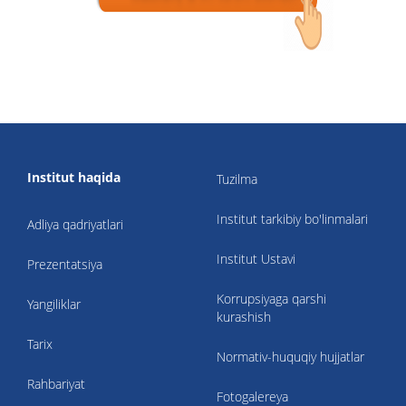
Institut haqida
Tuzilma
Institut tarkibiy bo'linmalari
Adliya qadriyatlari
Institut Ustavi
Prezentatsiya
Korrupsiyaga qarshi
Yangiliklar
kurashish
Tarix
Normativ-huquqiy hujjatlar
Rahbariyat
Fotogalereya