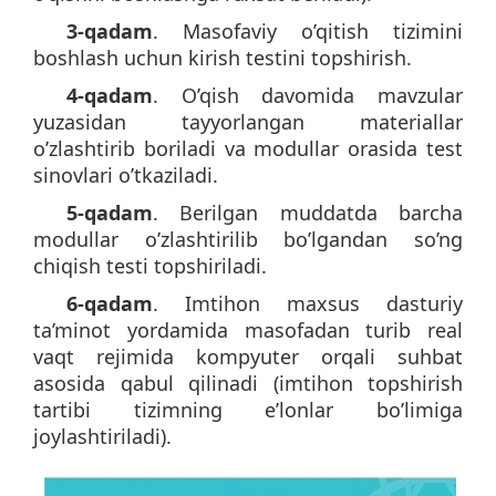
3-qadam
. Masofaviy o’qitish tizimini
boshlash uchun kirish testini topshirish.
4-qadam
. O’qish davomida mavzular
yuzasidan tayyorlangan materiallar
o’zlashtirib boriladi va modullar orasida test
sinovlari o’tkaziladi.
5-qadam
. Berilgan muddatda barcha
modullar o’zlashtirilib bo’lgandan so’ng
chiqish testi topshiriladi.
6-qadam
. Imtihon maxsus dasturiy
ta’minot yordamida masofadan turib real
vaqt rejimida kompyuter orqali suhbat
asosida qabul qilinadi (imtihon topshirish
tartibi tizimning e’lonlar bo’limiga
joylashtiriladi).