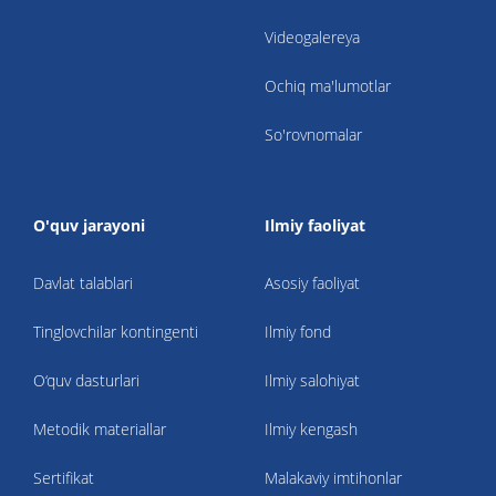
Videogalereya
Ochiq ma'lumotlar
So'rovnomalar
O'quv jarayoni
Ilmiy faoliyat
Davlat talablari
Asosiy faoliyat
Tinglovchilar kontingenti
Ilmiy fond
O‘quv dasturlari
Ilmiy salohiyat
Metodik materiallar
Ilmiy kengash
Sertifikat
Malakaviy imtihonlar