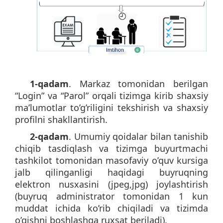
1-qadam
. Markaz tomonidan berilgan
“Login” va “Parol” orqali tizimga kirib shaxsiy
ma’lumotlar to’g’riligini tekshirish va shaxsiy
profilni shakllantirish.
2-qadam
. Umumiy qoidalar bilan tanishib
chiqib tasdiqlash va tizimga buyurtmachi
tashkilot tomonidan masofaviy o’quv kursiga
jalb qilinganligi haqidagi buyruqning
elektron nusxasini (jpeg,jpg) joylashtirish
(buyruq administrator tomonidan 1 kun
muddat ichida ko’rib chiqiladi va tizimda
o’qishni boshlashga ruxsat beriladi).