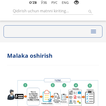
O'ZB
ЎЗБ
РУС
ENG
Toggle
navigati
Malaka oshirish