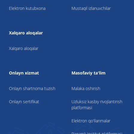
Elektron kutubxona
Mustaqil izlanuvchilar
Xalqaro aloqalar
Xalqaro aloqalar
Onlayn xizmat
Masofaviy ta'lim
Onlayn shartnoma tuzish
Malaka oshirish
Onlayn sertifikat
Uzluksiz kasbiy rivojlantirish
platformasi
Elektron qo'llanmalar
Raqamli Institut platformasi