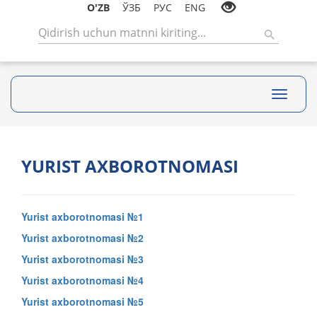
O'ZB
ЎЗБ
РУС
ENG
Toggle
navigati
YURIST AXBOROTNOMASI
Yurist axborotnomasi №1
Yurist axborotnomasi №2
Yurist axborotnomasi №3
Yurist axborotnomasi №4
Yurist axborotnomasi №5