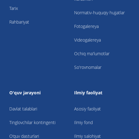
Tarix
Normativ-huquqiy hujjatlar
Rahbariyat
Fotogalereya
Videogalereya
Ochiq ma'lumotlar
So'rovnomalar
O'quv jarayoni
Ilmiy faoliyat
Davlat talablari
Asosiy faoliyat
Tinglovchilar kontingenti
Ilmiy fond
O‘quv dasturlari
Ilmiy salohiyat