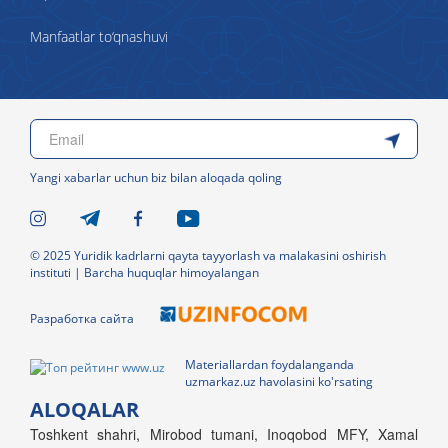
Manfaatlar to‘qnashuvi
Yangi xabarlar uchun biz bilan aloqada qoling
© 2025 Yuridik kadrlarni qayta tayyorlash va malakasini oshirish
instituti | Barcha huquqlar himoyalangan
Разработка сайта
Materiallardan foydalanganda
uzmarkaz.uz havolasini ko'rsating
ALOQALAR
Toshkent shahri, Mirobod tumani, Inoqobod MFY, Xamal