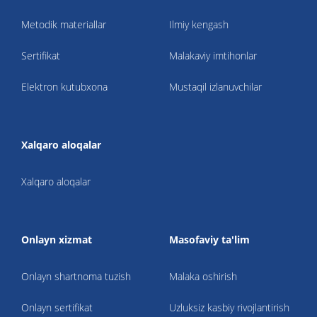
Metodik materiallar
Ilmiy kengash
Sertifikat
Malakaviy imtihonlar
Elektron kutubxona
Mustaqil izlanuvchilar
Xalqaro aloqalar
Xalqaro aloqalar
Onlayn xizmat
Masofaviy ta'lim
Onlayn shartnoma tuzish
Malaka oshirish
Onlayn sertifikat
Uzluksiz kasbiy rivojlantirish