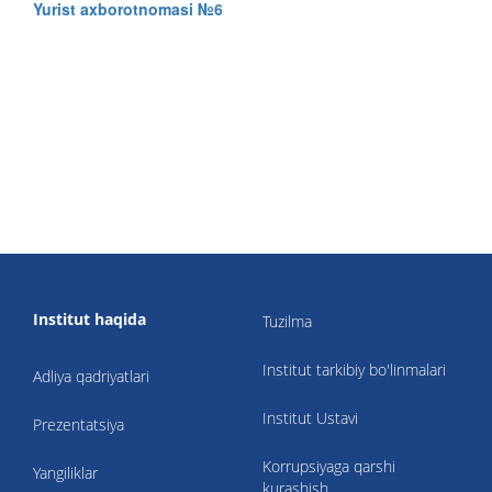
Yurist axborotnomasi №6
Institut haqida
Tuzilma
Institut tarkibiy bo'linmalari
Adliya qadriyatlari
Institut Ustavi
Prezentatsiya
Korrupsiyaga qarshi
Yangiliklar
kurashish