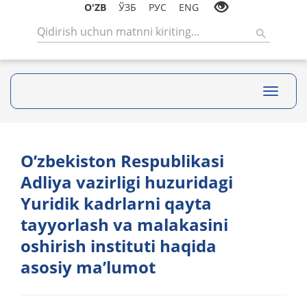
O'ZB
ЎЗБ
РУС
ENG
Toggle
navigati
Oʼzbekiston Respublikasi
Аdliya vazirligi huzuridagi
Yuridik kadrlarni qayta
tayyorlash va malakasini
oshirish instituti haqida
asosiy maʼlumot