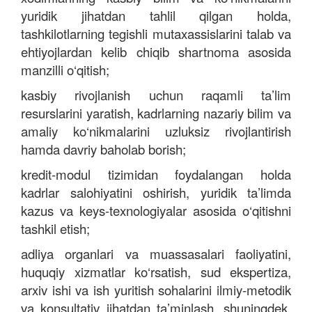
yuridik jihatdan tahlil qilgan holda,
tashkilotlarning tegishli mutaxassislarini talab va
ehtiyojlardan kelib chiqib shartnoma asosida
manzilli o‘qitish;
kasbiy rivojlanish uchun raqamli ta’lim
resurslarini yaratish, kadrlarning nazariy bilim va
amaliy ko‘nikmalarini uzluksiz rivojlantirish
hamda davriy baholab borish;
kredit-modul tizimidan foydalangan holda
kadrlar salohiyatini oshirish, yuridik ta’limda
kazus va keys-texnologiyalar asosida o‘qitishni
tashkil etish;
adliya organlari va muassasalari faoliyatini,
huquqiy xizmatlar ko‘rsatish, sud ekspertiza,
arxiv ishi va ish yuritish sohalarini ilmiy-metodik
va konsultativ jihatdan ta’minlash, shuningdek,