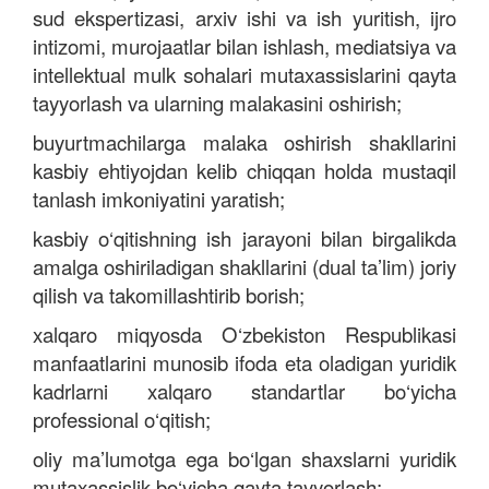
sud ekspertizasi, arxiv ishi va ish yuritish, ijro
intizomi, murojaatlar bilan ishlash, mediatsiya va
intellektual mulk sohalari mutaxassislarini qayta
tayyorlash va ularning malakasini oshirish;
buyurtmachilarga malaka oshirish shakllarini
kasbiy ehtiyojdan kelib chiqqan holda mustaqil
tanlash imkoniyatini yaratish;
kasbiy o‘qitishning ish jarayoni bilan birgalikda
amalga oshiriladigan shakllarini (dual ta’lim) joriy
qilish va takomillashtirib borish;
xalqaro miqyosda O‘zbekiston Respublikasi
manfaatlarini munosib ifoda eta oladigan yuridik
kadrlarni xalqaro standartlar bo‘yicha
professional o‘qitish;
oliy ma’lumotga ega bo‘lgan shaxslarni yuridik
mutaxassislik bo‘yicha qayta tayyorlash;