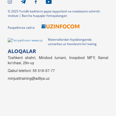
© 2025 Yuridik kadrlarni qayta tayyorlash va malakasini oshirish
instituti | Barcha huquqlar himoyalangan
Разработка сайта
Materiallardan foydalanganda
uzmarkaz.uz havolasini ko'rsating
ALOQALAR
Toshkent shahri, Mirobod tumani, Inoqobod MFY, Xamal
ko'chasi, 29v-uy
Qabul telefoni: 55 518-57-77
minjusttraining@adliya.uz