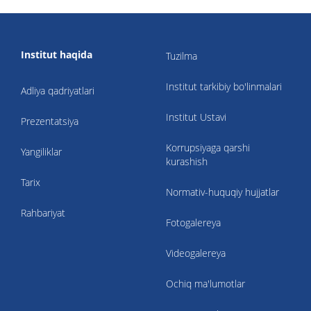
Institut haqida
Tuzilma
Institut tarkibiy bo'linmalari
Adliya qadriyatlari
Institut Ustavi
Prezentatsiya
Korrupsiyaga qarshi
Yangiliklar
kurashish
Tarix
Normativ-huquqiy hujjatlar
Rahbariyat
Fotogalereya
Videogalereya
Ochiq ma'lumotlar