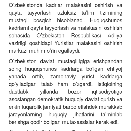
Oʼzbekistonda kadrlar malakasini oshirish va
qayta tayyorlash uzluksiz taʼlim tizimining
mustaqil bosqichi hisoblanadi.
Huquqshunos
kadrlarni qayta tayyorlash va malakasini oshirish
sohasida Oʼzbekiston Respublikasi Аdliya
vazirligi qoshidagi Yuristlar malakasini oshirish
markazi muhim oʼrin egallaydi.
Oʼzbekiston davlat mustaqilligiga erishgandan
soʼng
huquqshunos
kadrlarga boʼlgan ehtiyoj
yanada ortib, zamonaviy yurist kadrlarga
qoʼyiladigan talab ham oʼzgardi. Istiqlolning
dastlabki yillarida bozor iqtisodiyotiga
asoslangan demokratik huquqiy davlat qurish va
erkin fuqarolik jamiyati barpo etishdek murakkab
jarayonlarning huquqiy jihatlarini taʼminlab
berishga qodir boʼlgan mutaxassislar kerak edi.