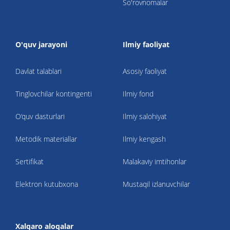
So'rovnomalar
O'quv jarayoni
Ilmiy faoliyat
Davlat talablari
Asosiy faoliyat
Tinglovchilar kontingenti
Ilmiy fond
O‘quv dasturlari
Ilmiy salohiyat
Metodik materiallar
Ilmiy kengash
Sertifikat
Malakaviy imtihonlar
Elektron kutubxona
Mustaqil izlanuvchilar
Xalqaro aloqalar