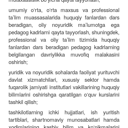
umumiy o‘rta, o‘rta maxsus va professional
ta’lim muassasalarida huquqiy fanlardan dars
beradigan, oliy noyuridik ma’lumotga ega
pedagog kadrlarni qayta tayyorlash, shuningdek,
professional va oliy ta’lim tizimida huquqiy
fanlardan dars beradigan pedagog kadrlarning
belgilangan davriylikka muvofiq malakasini
oshirish;
yuridik va noyuridik sohalarda faoliyat yurituvchi
davlat xizmatchilari, xususiy sektor hamda
fuqarolik jamiyati institutlari vakillarining huquqiy
bilimlarini oshirishga qaratilgan o‘quv kurslarini
tashkil qilish;
tashkilotlarning ichki hujjatlari, ish yuritish
tartiblari, shartnomaviy munosabatlari hamda
xodimlarining kasbiy bilim va ko‘nikmalarini