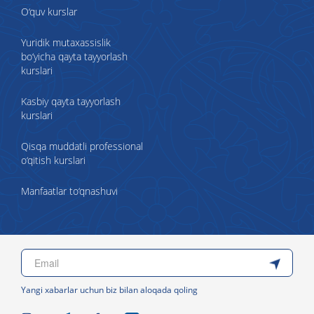
O‘quv kurslar
Yuridik mutaxassislik
bo‘yicha qayta tayyorlash
kurslari
Kasbiy qayta tayyorlash
kurslari
Qisqa muddatli professional
o‘qitish kurslari
Manfaatlar to‘qnashuvi
Yangi xabarlar uchun biz bilan aloqada qoling