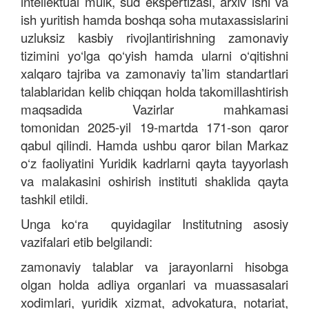
intellektual mulk, sud ekspertizasi, arxiv ishi va
ish yuritish hamda boshqa soha mutaxassislarini
uzluksiz kasbiy rivojlantirishning zamonaviy
tizimini yo‘lga qo‘yish hamda ularni o‘qitishni
xalqaro tajriba va zamonaviy ta’lim standartlari
talablaridan kelib chiqqan holda takomillashtirish
maqsadida
Vazirlar
mahkamasi
tomonidan 2025-yil 19-martda 171-son qaror
qabul qilindi.
Hamda
ushbu
qaror
bilan
Markaz
o
‘
z
faoliyatini
Yuridik
kadrlarni
qayta
tayyorlash
va
malakasini
oshirish
instituti
shaklida
qayta
tashkil
etildi
.
Unga ko‘ra quyidagilar Institutning asosiy
vazifalari etib belgilandi:
zamonaviy talablar va jarayonlarni hisobga
olgan holda adliya organlari va muassasalari
xodimlari, yuridik xizmat, advokatura, notariat,