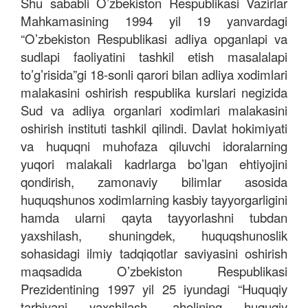
Shu sababli Oʼzbekiston Respublikasi Vazirlar
Mahkamasining 1994 yil 19 yanvardagi
“Oʼzbekiston Respublikasi adliya opganlapi va
sudlapi faoliyatini tashkil etish masalalapi
toʼgʼrisida”gi 18-sonli qarori bilan adliya xodimlari
malakasini oshirish respublika kurslari negizida
Sud va adliya organlari xodimlari malakasini
oshirish instituti tashkil qilindi. Davlat hokimiyati
va huquqni muhofaza qiluvchi idoralarning
yuqori malakali kadrlarga boʼlgan ehtiyojini
qondirish, zamonaviy bilimlar asosida
huquqshunos xodimlarning kasbiy tayyorgarligini
hamda ularni qayta tayyorlashni tubdan
yaxshilash, shuningdek, huquqshunoslik
sohasidagi ilmiy tadqiqotlar saviyasini oshirish
maqsadida Oʼzbekiston Respublikasi
Prezidentining 1997 yil 25 iyundagi “Huquqiy
tarbiyani yaxshilash, aholining huquqiy