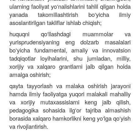
ularning faoliyat yo‘nalishlarini tahlil qilgan holda
yanada takomillashtirish bo‘yicha ilmiy
asoslantirilgan takliflar ishlab chiqish;
huquqni qo‘llashdagi muammolar va
yurisprudensiyaning eng dolzarb masalalari
bo‘yicha fundamental, amaliy va innovatsion
tadqiqotlar loyihalarini, shu jumladan, milliy,
xorijiy va xalqaro grantlarni jalb qilgan holda
amalga oshirish;
qayta tayyorlash va malaka oshirish jarayoni
hamda ilmiy faoliyatga yuqori malakali mahalliy
va xorijiy mutaxassislarni keng jalb qilish,
pedagogika sohasida ilg‘or tajriba almashish
borasida xalqaro hamkorlikni keng yo‘lga qo‘yish
va rivojlantirish.