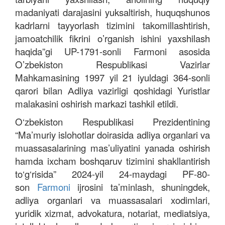
madaniyati darajasini yuksaltirish, huquqshunos
kadrlarni tayyorlash tizimini takomillashtirish,
jamoatchilik fikrini oʼrganish ishini yaxshilash
haqida”gi UP-1791-sonli Farmoni asosida
Oʼzbekiston Respublikasi Vazirlar
Mahkamasining 1997 yil 21 iyuldagi 364-sonli
qarori bilan Аdliya vazirligi qoshidagi Yuristlar
malakasini oshirish markazi tashkil etildi.
O‘zbekiston Respublikasi Prezidentining
“Ma’muriy islohotlar doirasida adliya organlari va
muassasalarining mas’uliyatini yanada oshirish
hamda ixcham boshqaruv tizimini shakllantirish
to‘g‘risida” 2024-yil 24-maydagi PF-80-
son
Farmoni
ijrosini ta’minlash, shuningdek,
adliya organlari va muassasalari xodimlari,
yuridik xizmat, advokatura, notariat, mediatsiya,