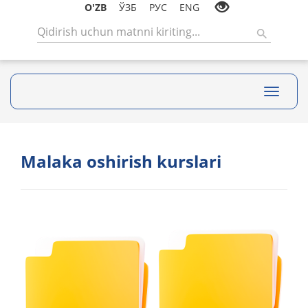
O'ZB
ЎЗБ
РУС
ENG
Toggle
navigati
Malaka oshirish kurslari