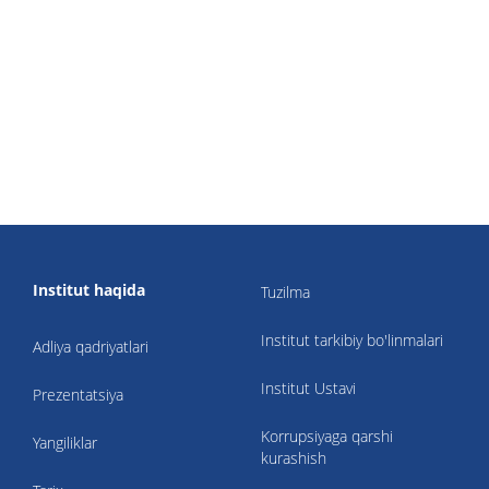
Institut haqida
Tuzilma
Institut tarkibiy bo'linmalari
Adliya qadriyatlari
Institut Ustavi
Prezentatsiya
Korrupsiyaga qarshi
Yangiliklar
kurashish