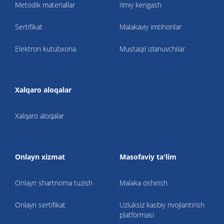
Metodik materiallar
Ilmiy kengash
Sertifikat
Malakaviy imtihonlar
Elektron kutubxona
Mustaqil izlanuvchilar
Xalqaro aloqalar
Xalqaro aloqalar
Onlayn xizmat
Masofaviy ta'lim
Onlayn shartnoma tuzish
Malaka oshirish
Onlayn sertifikat
Uzluksiz kasbiy rivojlantirish
platformasi