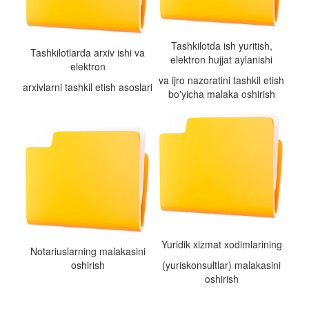
Tashkilotda ish yuritish,
Tashkilotlarda arxiv ishi va
elektron hujjat aylanishi
elektron
va ijro nazoratini tashkil etish
arxivlarni tashkil etish asoslari
bo'yicha malaka oshirish
Yuridik xizmat xodimlarining
Notariuslarning malakasini
oshirish
(yuriskonsultlar) malakasini
oshirish