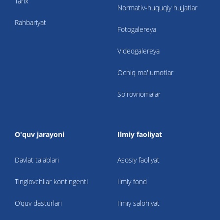
Tarix
Normativ-huquqiy hujjatlar
Rahbariyat
Fotogalereya
Videogalereya
Ochiq ma'lumotlar
So'rovnomalar
O'quv jarayoni
Ilmiy faoliyat
Davlat talablari
Asosiy faoliyat
Tinglovchilar kontingenti
Ilmiy fond
O‘quv dasturlari
Ilmiy salohiyat