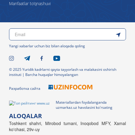
Manfaatlar to‘qnashuvi
Yangi xabarlar uchun biz bilan aloqada qoling
© 2025 Yuridik kadrlarni qayta tayyorlash va malakasini oshirish
instituti | Barcha huquqlar himoyalangan
Разработка сайта
Materiallardan foydalanganda
uzmarkaz.uz havolasini ko'rsating
ALOQALAR
Toshkent shahri, Mirobod tumani, Inoqobod MFY, Xamal
ko'chasi, 29v-uy