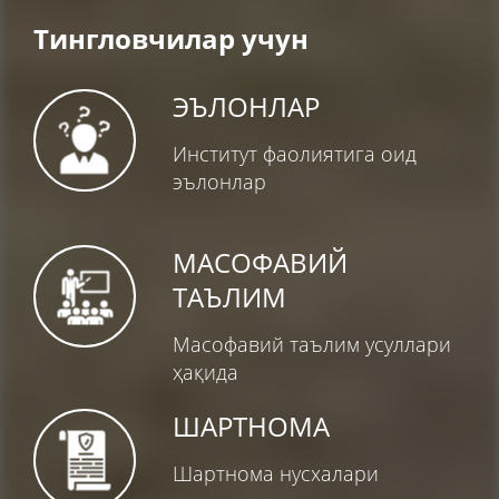
Тингловчилар учун
ЭЪЛОНЛАР
Институт фаолиятига оид
эълонлар
МАСОФАВИЙ
ТАЪЛИМ
Масофавий таълим усуллари
ҳақида
ШАРТНОМА
Шартнома нусхалари