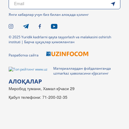
Янги хабарлар учун биз билан алоқада қолинг
© 2025 Yuridik kadrlarni qayta tayyorlash va malakasini oshirish
instituti | Барча ҳуқуқлар ҳимояланган
Разработка сайта
Материаллардан фойдаланганда
uzmarkaz ҳаволасини кўрсатинг
АЛОҚАЛАР
Миробод тумани, Хамал кўчаси 29
Қабул телефони: 71-200-02-35