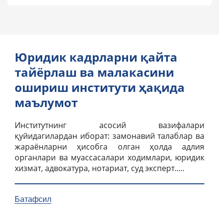
Юридик кадрларни қайта
тайёрлаш ва малакасини
ошириш институти ҳақида
маълумот
Институтнинг асосий вазифалари
қуйидагилардан иборат: замонавий талаблар ва
жараёнларни ҳисобга олган ҳолда адлия
органлари ва муассасалари ходимлари, юридик
хизмат, адвокатура, нотариат, суд эксперт.....
Батафсил