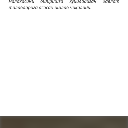
малакасини оширишга қўйиладиган давлат
талабларига асосан ишлаб чиқилади.