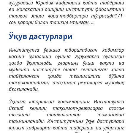
ҳузуридаги Юридик кадрларни қайта тайёрлаш
ва малакасини ошириш институти фаолиятини
ташкил этиш чора-тадбирлари тўғрисида171-
сон қарори билан ташкил этилган. ...
Ўқув дастурлари
Институтга ўқишга юбориладиган ходимлар
касбий йўналиши бўйича гуруҳларга бўлинган
ҳолда ўқитилади, уларнинг ўқиш вақти ва
муддати институте билан келишилган ҳолда
тайёрланган ҳамда тегишлилиги бўйича
тасдиқланадиган тақсимот-режаларга мувофиқ
белгиланади.
Ўқишга юборилган ходимларнинг Институтга
йетиб келиши тақсимот-режаларга асосан
тегишли ташкилотлар томонидан
таъминланади. Институтнинг ўқув дастурлари
юрист кадрларни қайта тайёрлаш ва уларнинг