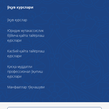
ўқув курслари
ўқув курслар
Юридик мутахассислик
бўйича қайта тайёрлаш
курслари
Касбий қайта тайёрлаш
курслари
Қисқа муддатли
профессионал ўқитиш
курслари
Манфаатлар тўқнашуви