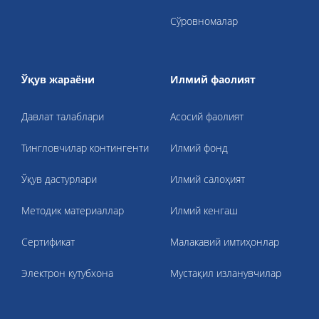
Сўровномалар
Ўқув жараёни
Илмий фаолият
Давлат талаблари
Асосий фаолият
Тингловчилар контингенти
Илмий фонд
Ўқув дастурлари
Илмий салоҳият
Методик материаллар
Илмий кенгаш
Cертификат
Малакавий имтиҳонлар
Электрон кутубхона
Мустақил изланувчилар