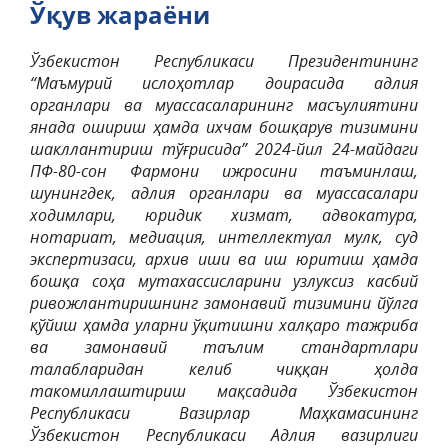
Ўқув жараёни
Ўзбекистон Республикаси Президентининг
“Маъмурий ислоҳотлар доирасида адлия
органлари ва муассасаларининг масъулиятини
янада ошириш ҳамда ихчам бошқарув тизимини
шакллантириш тўғрисида” 2024-йил 24-майдаги
ПФ-80-сон Фармони ижросини таъминлаш,
шунингдек, адлия органлари ва муассасалари
ходимлари, юридик хизмат, адвокатура,
нотариат, медиация, интеллектуал мулк, суд
экспертизаси, архив иши ва иш юритиш ҳамда
бошқа соҳа мутахассисларини узлуксиз касбий
ривожлантиришнинг замонавий тизимини йўлга
қўйиш ҳамда уларни ўқитишни халқаро тажриба
ва замонавий таълим стандартлари
талабларидан келиб чиққан ҳолда
такомиллаштириш мақсадида Ўзбекистон
Республикаси Вазирлар Маҳкамасининг
Ўзбекистон Республикаси Адлия вазирлиги