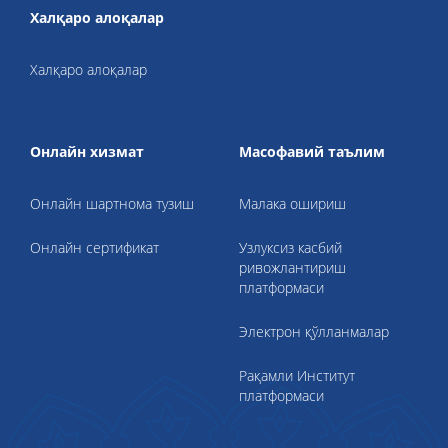
Халқаро алоқалар
Халқаро алоқалар
Онлайн хизмат
Масофавий таълим
Онлайн шартнома тузиш
Малака ошириш
Онлайн сертификат
Узлуксиз касбий
ривожлантириш
платформаси
Электрон қўлланмалар
Рақамли Институт
платформаси