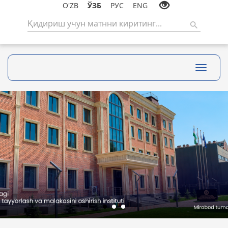
O'ZB
ЎЗБ
РУС
ENG
Toggle
navigati