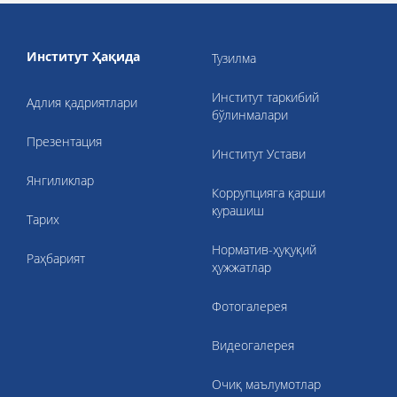
Институт Ҳақида
Тузилма
Институт таркибий
Адлия қадриятлари
бўлинмалари
Презентация
Институт Устави
Янгиликлар
Коррупцияга қарши
курашиш
Тарих
Норматив-ҳуқуқий
Раҳбарият
ҳужжатлар
Фотогалерея
Видеогалерея
Очиқ маълумотлар